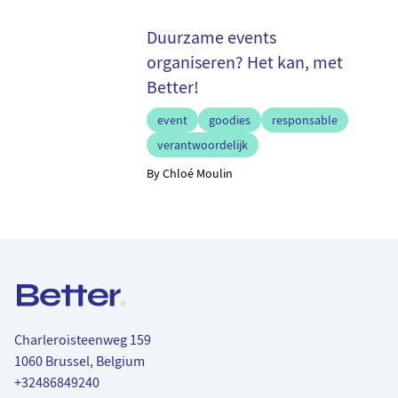
Duurzame events
organiseren? Het kan, met
Better!
event
goodies
responsable
verantwoordelijk
By Chloé Moulin
Adresse de contact
Better.
Charleroisteenweg 159
1060 Brussel, Belgium
+32486849240