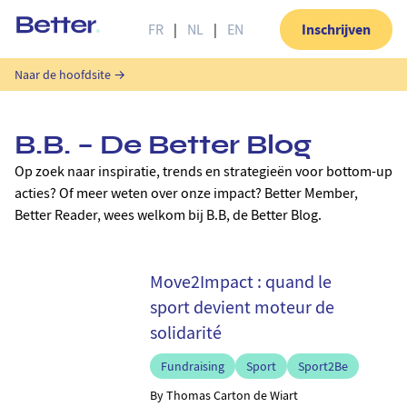
Inschrijven
FR
|
NL
|
EN
Better.
Naar de hoofdsite →
B.B. – De Better Blog
Op zoek naar inspiratie, trends en strategieën voor bottom-up
acties? Of meer weten over onze impact? Better Member,
Better Reader, wees welkom bij B.B, de Better Blog.
Move2Impact : quand le
sport devient moteur de
solidarité
Fundraising
Sport
Sport2Be
By Thomas Carton de Wiart